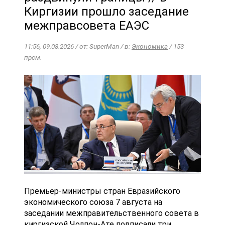
Киргизии прошло заседание
межправсовета ЕАЭС
11:56, 09.08.2026 / от: SuperMan / в:
Экономика
/ 153
прсм.
Премьер-министры стран Евразийского
экономического союза 7 августа на
заседании межправительственного совета в
киргизской Чолпон-Ате подписали три