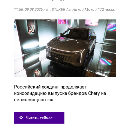
11:56, 09.08.2026 / от: STLKER / в:
Авто / Мото
/ 172 прсм.
Российский холдинг продолжает
консолидацию выпуска брендов Chery на
своих мощностях...
Читать сейчас