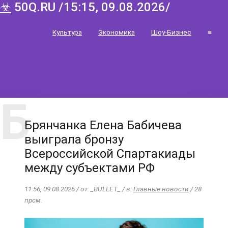
☣
50Q.RU /15:15, 09.08.2026/
Культура
Экономика
Шоу-Бизнес
≡
Брянчанка Елена Бабичева
выиграла бронзу
Всероссийской Спартакиады
между субъектами РФ
11:56, 09.08.2026 / от: _BULLET_ / в:
Главные новости
/ 28
прсм.