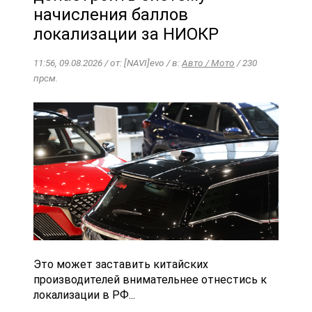
начисления баллов
локализации за НИОКР
11:56, 09.08.2026 / от: [NAVI]evo / в:
Авто / Мото
/ 230
прсм.
Это может заставить китайских
производителей внимательнее отнестись к
локализации в РФ...